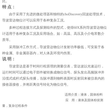
比。
特
点：
由于采用了先进的微处理器和独特的
choDiscovery回波处理技术，
导波雷达物位计可以应用于各种复杂工况。
多种过程连接方式及探测组件的型式，使得
60X系列导波雷达物位
计适用于各种复杂工况及应用场合。如：高温、高压及小介电常数介
质等。
采用脉冲工作方式，导波雷达物位计发射功率极低，可安装于各
种金属、非金属容器内，对人体及环境均伤害。
说
明：
导波雷达是基于时间行程原理的测量仪表，雷达波以光速运行，
运行时间可以通过电子部件被转换成物位信号。探头发出高频脉冲并
沿缆式或杆式探头传播，当脉冲遇到物料表面时反射回来被仪表内的
接收器接收，并将距离信号转化为物位信号。
适用介质：液体，固体粉料
应
用：液体及固体粉状测
量，复杂过程条件