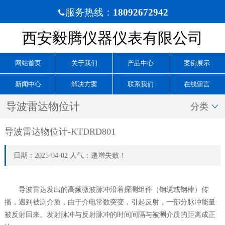
服务热线：
18092672942

西安毅腾仪器仪表有限公司
网站首页
关于我们
产品中心
案例展示
新闻中心
解决方案
联系我们
在线留言
导波雷达物位计
分类

导波雷达物位计-KTDRD801
日期：2025-04-02 人气：递增失败！
导波雷达发出的高频微波脉冲沿着探测组件（钢缆或钢棒）传
播，遇到被测介质，由于介电常数突变，引起反射，一部分脉冲能量
被反射回来。发射脉冲与反射脉冲的时间间隔与被测介质的距离成正