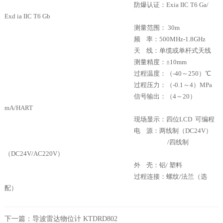
防爆认证：
Exi
a
IIC T6 G
a
/
Exd
ia
IIC T6 G
b
测量范围：
30m
频
率：
500MHz-1.8GHz
天
线：单缆或单杆式天线
测量精度：
±10
mm
过程温度：（
-40
～
250
）
℃
过程压力：（
-0.1
～
4
）
MPa
信号输出：（
4
～
20
）
mA/HART
现场显示：四位
LCD
可编程
电
源：两线制（
DC24V
）
/
四线制
（
DC24V/AC220V
）
外
壳：铝
/ 塑料
过程连接：螺纹
/
法兰（选
配）
下一篇：
导波雷达物位计 KTDRD802