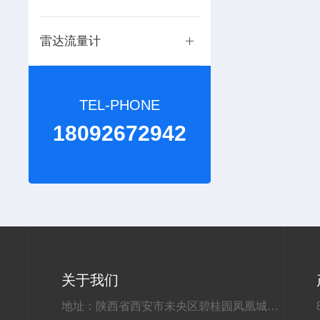
雷达流量计
TEL-PHONE
18092672942
关于我们
地址：陕西省西安市未央区碧桂园凤凰城云府