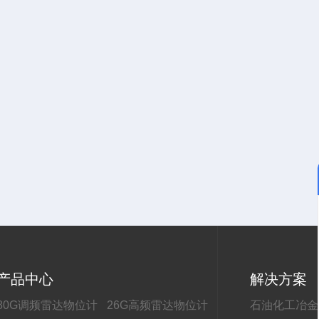
产品中心
解决方案
80G调频雷达物位计
26G高频雷达物位计
石油化工冶金